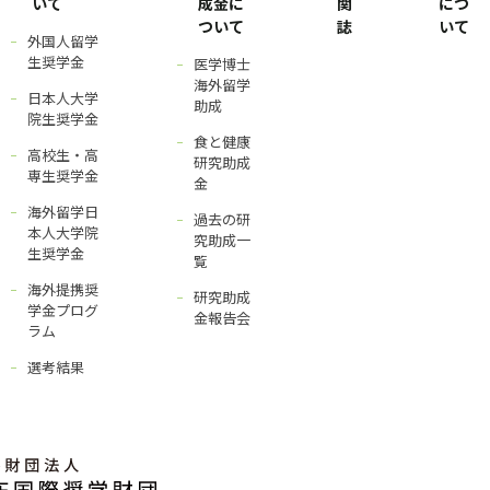
いて
成金に
関
につ
ついて
誌
いて
外国人留学
生奨学金
医学博士
海外留学
日本人大学
助成
院生奨学金
食と健康
高校生・高
研究助成
専生奨学金
金
海外留学日
過去の研
本人大学院
究助成一
生奨学金
覧
海外提携奨
研究助成
学金プログ
金報告会
ラム
選考結果