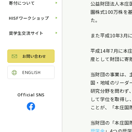
寄付について
公益財団法人本庄
園株式100万株を
HISFワークショップ
た。
奨学生交流サイト
また平成10年3
平成14年7月に
お問い合わせ
産として財団に寄
ENGLISH
当財団の事業は、
国・地域のリーダ
研究分野を問わず
Official SNS
して学位を取得し
ことが、「本庄国
当財団の「本庄国
奨学金
」4つの奨