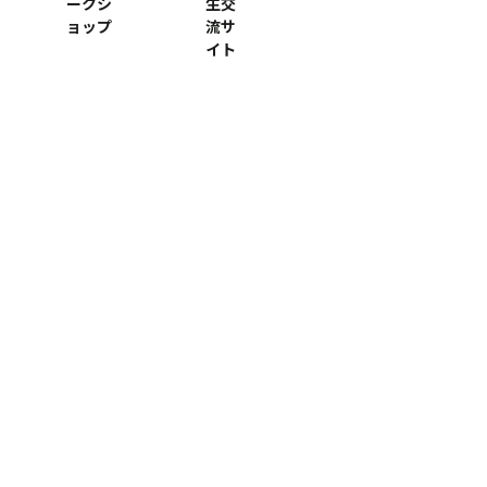
ークシ
生交
ョップ
流サ
イト