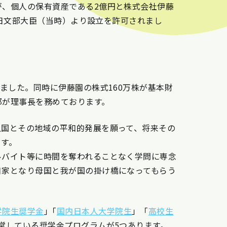
、個人の保有資産である2億円と株式会社伊藤
5日文部大臣（当時）より設立を許可されまし
ました。同時に伊藤園の株式160万株が基本財
郎が理事長を務めております。
上国とその地域の平和的発展を願って、将来その
ます。
ルバイト等に時間を奪われることなく学問に専念
日家となり母国と我が国の掛け橋になってもらう
学院生奨学金
｣「
国内日本人大学院生
」「
高校生
営している奨学金プログラムが5つあります。