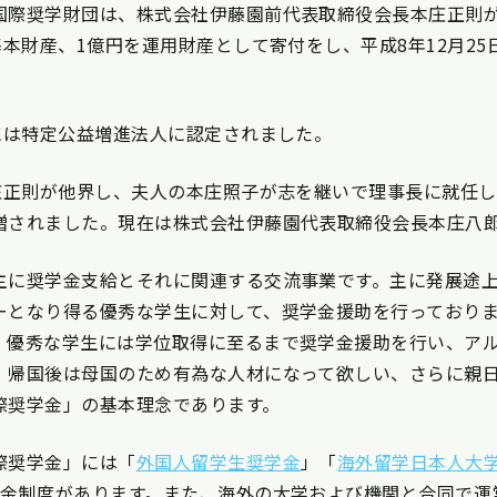
国際奨学財団は、株式会社伊藤園前代表取締役会長本庄正則が
基本財産、1億円を運用財産として寄付をし、平成8年12月2
月には特定公益増進法人に認定されました。
本庄正則が他界し、夫人の本庄照子が志を継いで理事長に就任し
贈されました。現在は株式会社伊藤園代表取締役会長本庄八
主に奨学金支給とそれに関連する交流事業です。主に発展途
ーとなり得る優秀な学生に対して、奨学金援助を行っており
、優秀な学生には学位取得に至るまで奨学金援助を行い、ア
、帰国後は母国のため有為な人材になって欲しい、さらに親
際奨学金」の基本理念であります。
際奨学金」には「
外国人留学生奨学金
」「
海外留学日本人大
学金制度があります。また、海外の大学および機関と合同で運