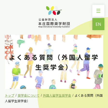
EN
財団の紹介
奨学金について
よくある質問（外国人留学
研究助成金について
生奨学金）
機関誌
寄付について
HISFワークショップ
トップ
奨学金について
外国人留学生奨学金
よくある質問（外国
人留学生奨学金）
奨学生交流サイト